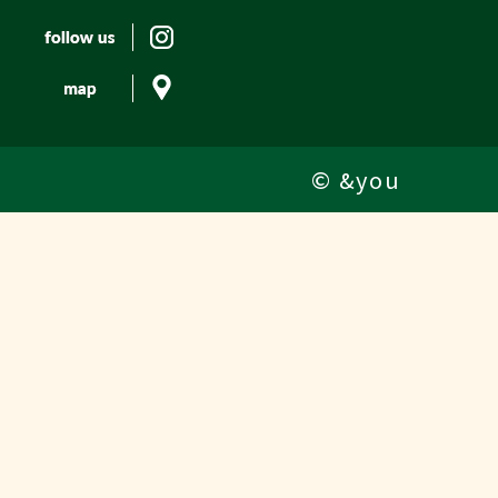
© &you