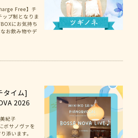
ge Free】チ
チップ制となりま
BOXにお気持ち
きなお飲み物やデ
チタイム]
OVA 2026
木 美紀子
イムにボサノヴァを
寄り添います。