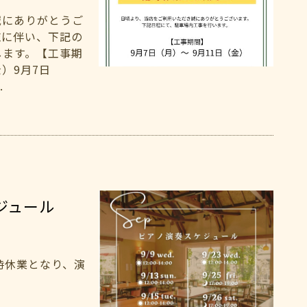
誠にありがとうご
施に伴い、下記の
します。【工事期
金）9月7日
.
ケジュール
時休業となり、演